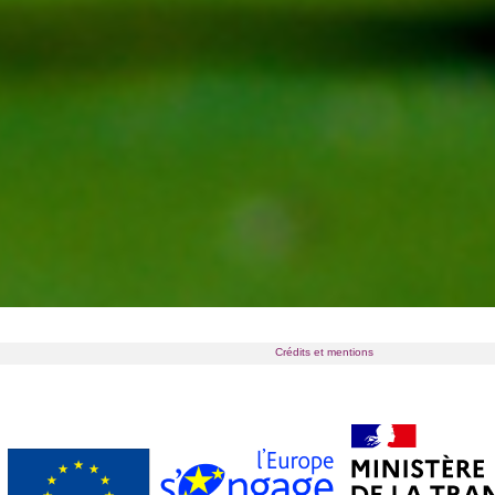
Crédits et mentions