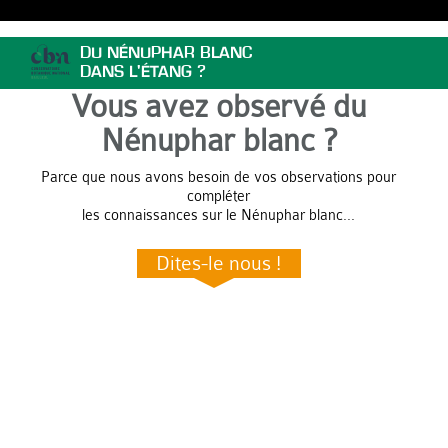
DU
NÉNUPHAR BLANC
DANS L'ÉTANG ?
Vous avez observé du
Nénuphar blanc ?
Parce que nous avons besoin de vos observations pour
compléter
les connaissances sur le Nénuphar blanc...
Dites-le nous !